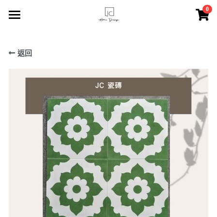
×
0
商品分類
主頁
所有商品分類
返回
索取報價
JC瓷磚
服務介紹
FACEBOOK專頁
關於我們
聯絡我們
登錄
/
註冊