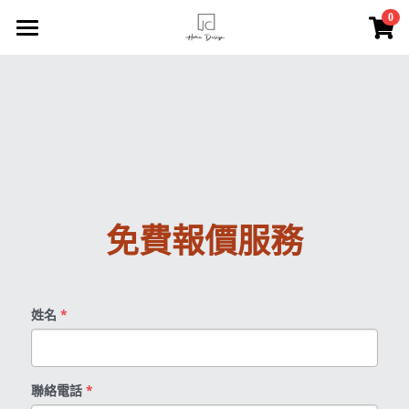
×
0
商品分類
主頁
所有商品分類
索取報價
JC瓷磚
服務介紹
免費報價服務
FACEBOOK專頁
關於我們
姓名
*
聯絡我們
登錄
/
註冊
聯絡電話
*