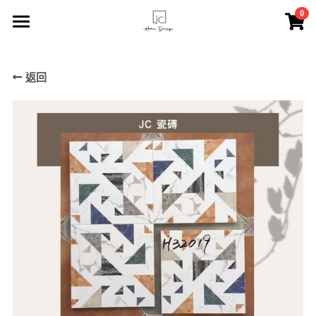
×
0
商品分類
主頁
所有商品分類
返回
索取報價
JC瓷磚
服務介紹
FACEBOOK專頁
關於我們
聯絡我們
登錄
/
註冊