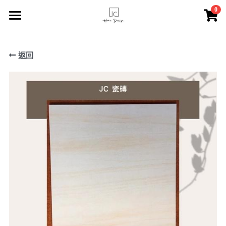
×
0
商品分類
主頁
所有商品分類
返回
索取報價
JC瓷磚
服務介紹
FACEBOOK專頁
關於我們
聯絡我們
登錄
/
註冊