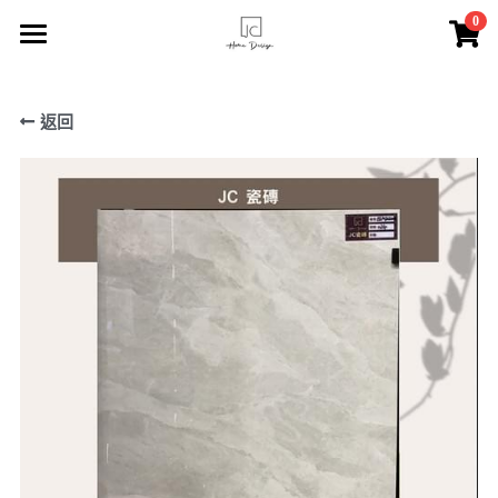
×
0
商品分類
主頁
所有商品分類
返回
索取報價
JC瓷磚
服務介紹
FACEBOOK專頁
關於我們
聯絡我們
登錄
/
註冊