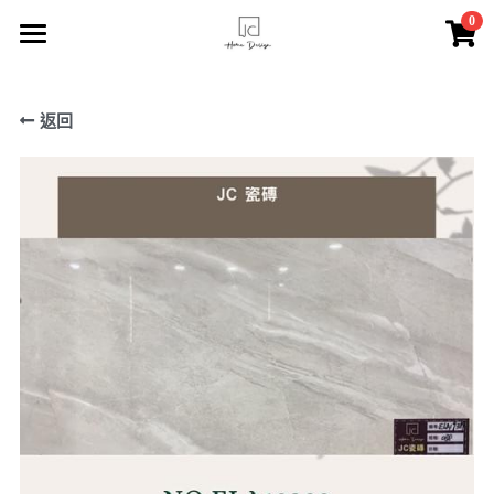
×
0
商品分類
主頁
所有商品分類
返回
索取報價
JC瓷磚
服務介紹
FACEBOOK專頁
關於我們
聯絡我們
登錄
/
註冊