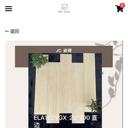
×
0
商品分類
主頁
所有商品分類
返回
索取報價
JC瓷磚
服務介紹
FACEBOOK專頁
關於我們
聯絡我們
登錄
/
註冊