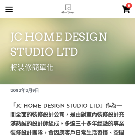
×
0
商品分類
主頁
所有商品分類
JC HOME DESIGN 
索取報價
STUDIO LTD
JC瓷磚
服務介紹
將裝修簡單化
Instagram
2022年2月9日
關於我們
聯絡我們
「JC HOME DESIGN STUDIO LTD」作為一
間全面的裝修設計公司，是由對室內裝修設計充
登錄
/
註冊
滿熱誠的設計師組成。多達三十多年經驗的專業
裝修設計團隊，會因應客戶日常生活習慣、空間